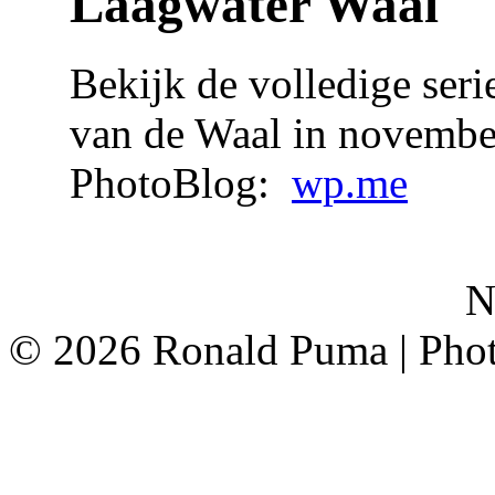
Laagwater Waal
Bekijk de volledige seri
van de Waal in novemb
PhotoBlog:
wp.me
<
Na
©
2026 Ronald Puma | Pho